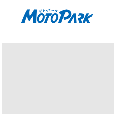
内
容
を
ス
キ
ッ
プ