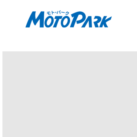
内
容
を
ス
キ
ッ
プ